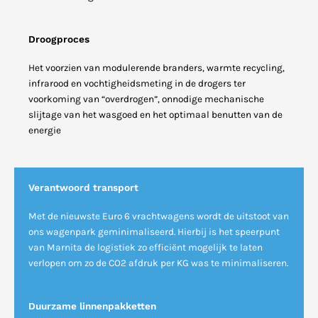
Droogproces
Het voorzien van modulerende branders, warmte recycling,
infrarood en vochtigheidsmeting in de drogers ter
voorkoming van “overdrogen”, onnodige mechanische
slijtage van het wasgoed en het optimaal benutten van de
energie
Verantwoord transport
Met de nieuwste Euro 6 vrachtwagens wordt de uitstoot van
ons wagenpark geminimaliseerd. Hierbij is het speerpunt
van Marnita de logistiek zo efficiënt mogelijk te laten
verlopen om zo de CO2 afdruk per KG was te minimaliseren.
Duurzame linnenpakketten